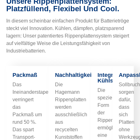
Unsere Rippenplattensystem:
Platzfüllend, Flexibel Und Cool.
In diesem scheinbar einfachen Produkt für Batterietröge
steckt viel Innovation. Kühlen, dämpfen, platzsparend
lagern: Unser patentiertes Rippenplattensystem steigert
auf vielfältige Weise die Leistungsfähigkeit von
Industriebatterien.
Packmaß
Nachhaltigkeit
Integriertes
Anpassb
Kühlsystem
Das
Die
Sollbruch
Die
Ineinanderstapeln
Hagemann
sorgen
spezielle
verringert
Rippenplatten
dafür,
Form
das
werden
dass
der
Packmaß um
ausschließlich
sich
Rippen
rund 50 %.
aus
Platten
ermöglicht
Das spart
recycelten
ohne
eine
Transport-
Kunststoffen
Werkzeu