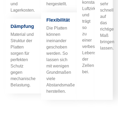
konstante
und
hergestellt.
sehr
Luftzirkulation
Lagerkosten.
schnell
und
auf
Flexibilität
trägt
das
Dämpfung
so
Die Platten
richtige
zu
Material und
können
Maß
einer
Struktur der
ineinander
bringen
verbesserten
Platten
geschoben
lassen.
Lebensdauer
sorgen für
werden. So
der
perfekten
lassen sich
Zellen
Schutz
mit wenigen
bei.
gegen
Grundmaßen
mechanische
viele
Belastung.
Abstandsmaße
herstellen.